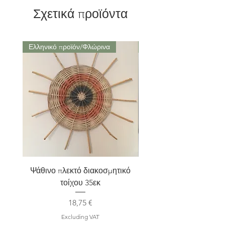
Σχετικά προϊόντα
Ελληνικό προϊόν/Φλώρινα
Μαρούσι Αττική
Ψάθινο πλεκτό διακοσμητικό
Σετ 2 Kηροπήγια terra
τοίχου 35εκ
Price
18,75 €
Excluding VAT