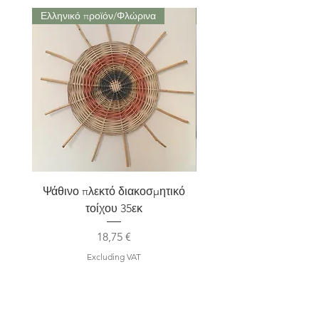
Ελληνικό προϊόν/Φλώρινα
Μαρούσι Αττική
Ψάθινο πλεκτό διακοσμητικό
Σετ 2 Kηροπήγια terra
τοίχου 35εκ
Price
18,75 €
Excluding VAT