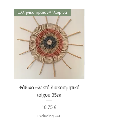
Ελληνικό προϊόν/Φλώρινα
Μαρούσι Αττική
Ψάθινο πλεκτό διακοσμητικό
Σετ 2 Kηροπήγια terra
τοίχου 35εκ
Price
18,75 €
Excluding VAT