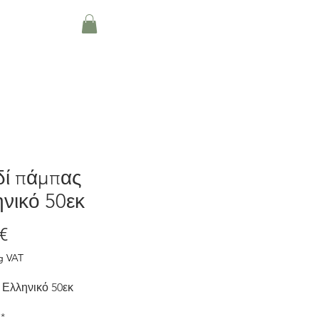
About
Blog
More
δί πάμπας
νικό 50εκ
Price
€
g VAT
 Ελληνικό 50εκ
*