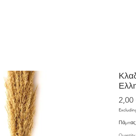
Home
Shop
Λάβε το δώρο μας
Κλα
Ελλη
2,00 
Excludin
Πάμπας
Quantity