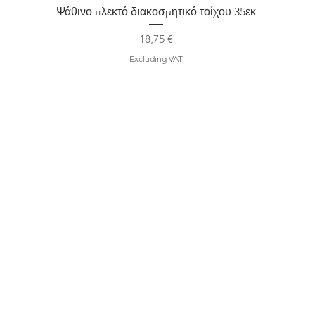
Quick View
Ψάθινο πλεκτό διακοσμητικό τοίχου 35εκ
Price
18,75 €
Excluding VAT