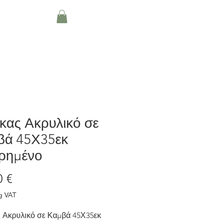
About
Blog
More
κας Ακρυλικό σε
βά 45Χ35εκ
ρημένο
Price
0 €
g VAT
 Ακρυλικό σε Καμβά 45Χ35εκ