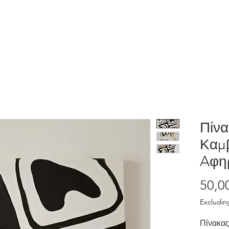
Home
Shop
Λάβε το δώρο μας
Πίνα
Καμ
Aφη
50,0
Excludin
Πίνακας