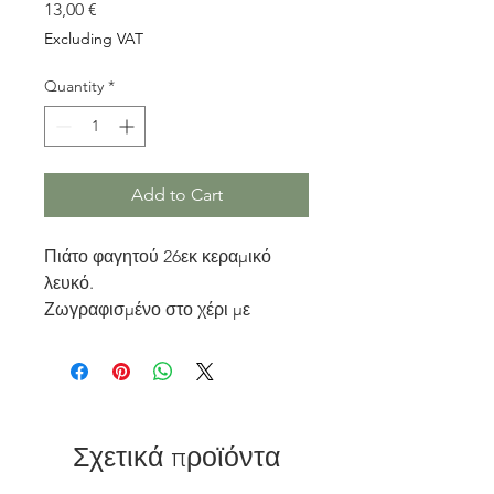
Price
13,00 €
Excluding VAT
Quantity
*
Add to Cart
Πιάτο φαγητού 26εκ κεραμικό
λευκό.
Ζωγραφισμένο στο χέρι με
παραδοσιακά σχέδια.
Χρώμα: Μπλέ ανοιχτό.
Κατάλληλο για διακόσμηση και
σερβίρισμα φαγητού.
Διατίθεται και σε σετ,
Σχετικά προϊόντα
σερβίτσιο 6τεμ.