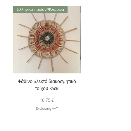
Ελληνικό προϊόν/Φλώρινα
Μαρούσι Αττική
Ψάθινο πλεκτό διακοσμητικό
Σετ 2 Kηροπήγια terra
τοίχου 35εκ
Price
18,75 €
Excluding VAT