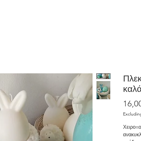
Home
Shop
Λάβε το δώρο μας
Πλε
καλά
16,0
Excludin
Χειροπο
ανακυκλ