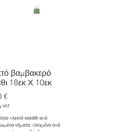
About
Blog
More
κτό βαμβακερό
θι 18εκ Χ 10εκ
Price
0 €
g VAT
ίητο πλεκτό καλάθι από
ωμένα νήματα, πλεγμένο από