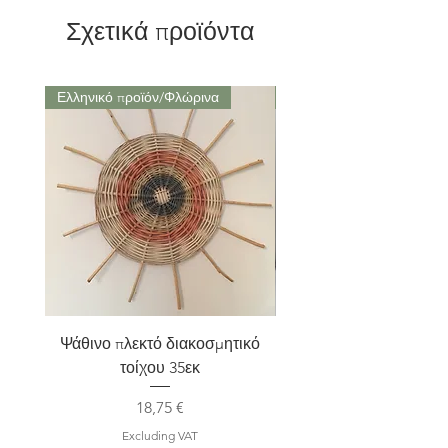
Σχετικά προϊόντα
Ελληνικό προϊόν/Φλώρινα
Μαρούσι Αττική
Ψάθινο πλεκτό διακοσμητικό
Σετ 2 Kηροπήγια terra
τοίχου 35εκ
Price
18,75 €
Excluding VAT