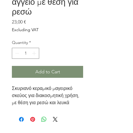
αγγείο με θέση για
ρεσώ
Price
23,00 €
Excluding VAT
Quantity
*
Add to Cart
Σκυριανό κεραμικό μαγειρικό
σκεύος για διακοσμητική χρήση,
με θέση για ρεσώ και λευκά
σχέδια.
Ύψος 18εκ και φάρδος 12εκ.