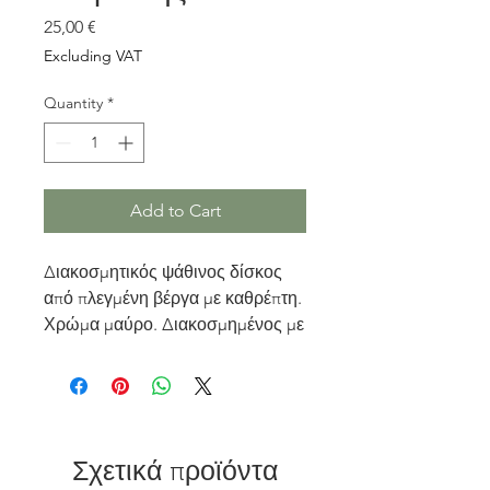
Price
25,00 €
Excluding VAT
Quantity
*
Add to Cart
Διακοσμητικός ψάθινος δίσκος
από πλεγμένη βέργα με καθρέπτη.
Χρώμα μαύρο. Διακοσμημένος με
φυσικά φτερά και τρέσα κρόσι.
Διαστάσεις: διάμετρος δίσκου:
43εκ,
Συνολική διάμετρος με τις ακτίνες
55εκ
Σχετικά προϊόντα
Διάμετρος καθρέπτη: 15εκ