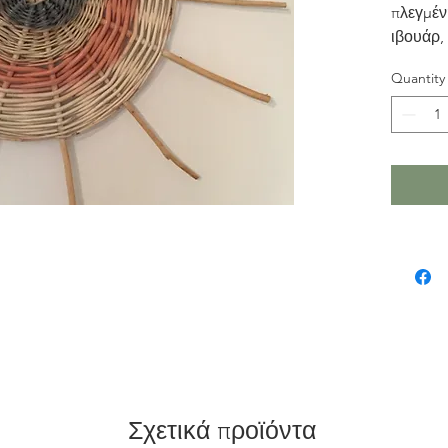
πλεγμέν
ιβουάρ, 
.Πλεγμέ
Quantity
Έλληνα 
Διαστάσ
Συνολική
Πάχος: 
Επιπλέο
για κρέ
Σχετικά προϊόντα