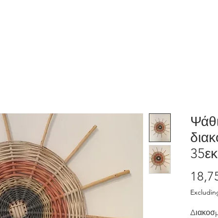
Home
Shop
Λάβε το δώρο μας
Ψάθι
διακ
35εκ
18,7
Excludin
Διακοσμ