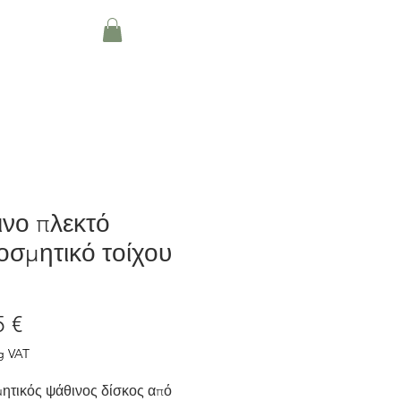
About
Blog
More
νο πλεκτό
οσμητικό τοίχου
Price
5 €
g VAT
ητικός ψάθινος δίσκος από