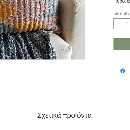
Πόρο. Β
αποχρώσ
Quantity
φερμουά
πλάτη. Δ
Σχετικά προϊόντα