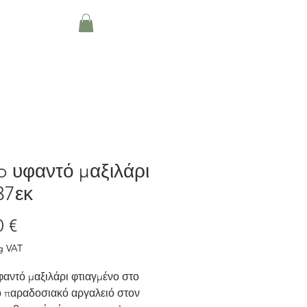
About
Blog
More
 υφαντό μαξιλάρι
37εκ
Price
0 €
g VAT
αντό μαξιλάρι φτιαγμένο στο
ό παραδοσιακό αργαλειό στον