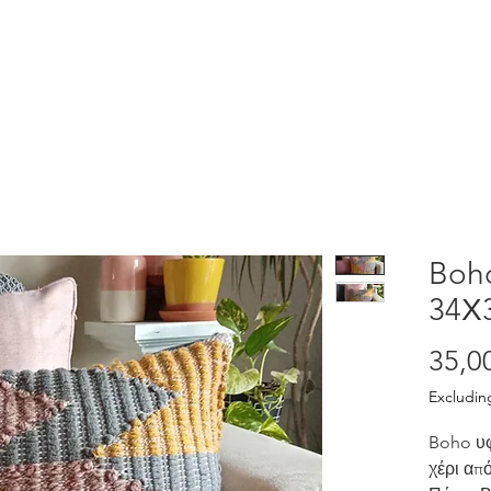
Home
Shop
Λάβε το δώρο μας
Boho
34Χ
35,0
Excludin
Boho υφ
χέρι απ