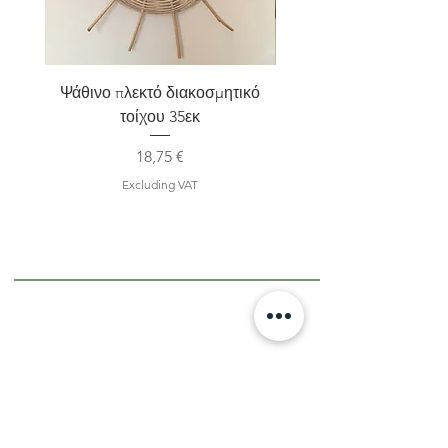
Ψάθινο πλεκτό διακοσμητικό
Σετ 2 Kηροπήγια terra
τοίχου 35εκ
Price
18,75 €
Excluding VAT