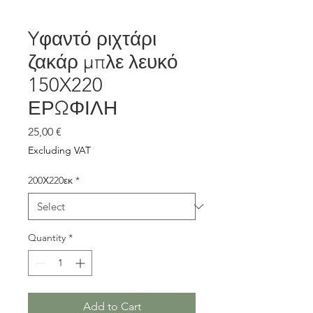
Yφαντό ριχτάρι
ζακάρ μπλε λευκό
150X220
ΕΡΩΦΙΛΗ
Price
25,00 €
Excluding VAT
200Χ220εκ
*
Quantity
*
Add to Cart