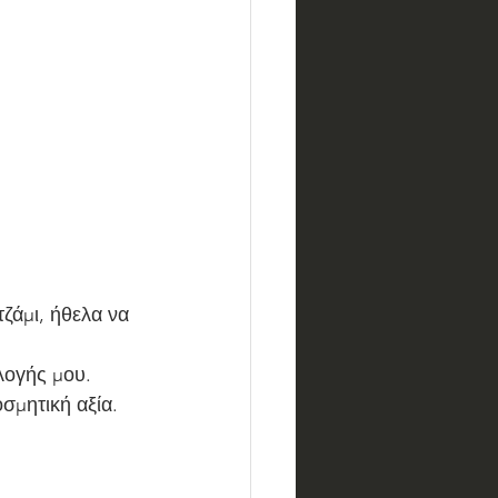
ζάμι, ήθελα να 
ογής μου. 
σμητική αξία. 