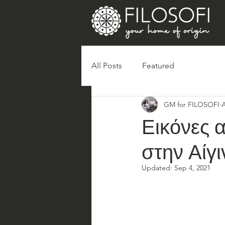
All Posts
Featured
GM for FILOSOFI
A
Εικόνες 
στην Αίγι
Updated:
Sep 4, 2021