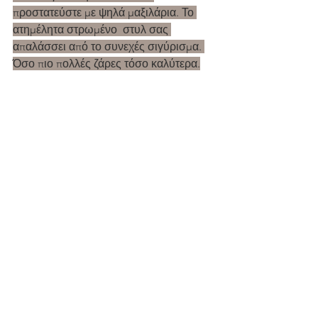
προστατεύστε με ψηλά μαξιλάρια. Το 
ατημέλητα στρωμένο  στυλ σας 
απαλάσσει από το συνεχές σιγύρισμα. 
Όσο πιο πολλές ζάρες τόσο καλύτερα.