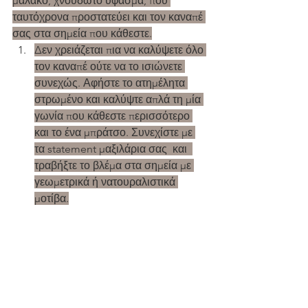
μαλακό, χνουδωτό ύφασμα, που 
ταυτόχρονα προστατεύει και τον καναπέ 
σας στα σημεία που κάθεστε.
Δεν χρειάζεται πια να καλύψετε όλο 
τον καναπέ ούτε να το ισιώνετε 
συνεχώς. Αφήστε το ατημέλητα 
στρωμένο και καλύψτε απλά τη μία 
γωνία που κάθεστε περισσότερο 
και το ένα μπράτσο. Συνεχίστε με 
τα statement μαξιλάρια σας  και  
τραβήξτε το βλέμα στα σημεία με 
γεωμετρικά ή νατουραλιστικά 
μοτίβα.