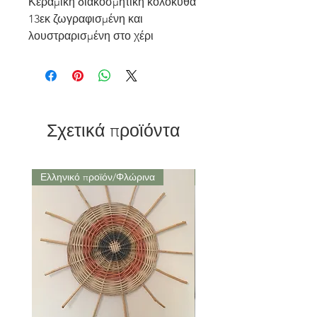
Κεραμική διακοσμητική κολοκύθα
13εκ ζωγραφισμένη και
λουστραρισμένη στο χέρι
Σχετικά προϊόντα
Ελληνικό προϊόν/Φλώρινα
Μαρούσι Αττική