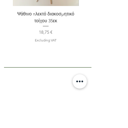
Ψάθινο πλεκτό διακοσμητικό
Σετ 2 Kηροπήγια terra
τοίχου 35εκ
Price
18,75 €
Excluding VAT