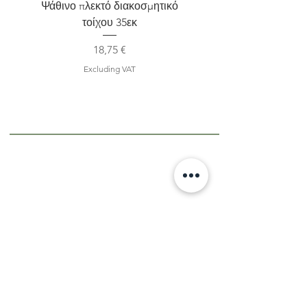
Ψάθινο πλεκτό διακοσμητικό
Σετ 2 Kηροπήγια terra
τοίχου 35εκ
Price
18,75 €
Excluding VAT