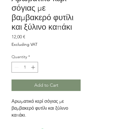
σόγιας με
βαμβακερό φυτίλι
και ξύλινο καπάκι
Price
12,00 €
Excluding VAT
Quantity
*
Add to Cart
Αρωματικό κερί σόγιας με
βαμβακερό φυτίλι και ξύλινο
καπάκι.
Plexiglass κηροπήγιο με 220γρ
κερί σε διάφορα αρώματα, 50