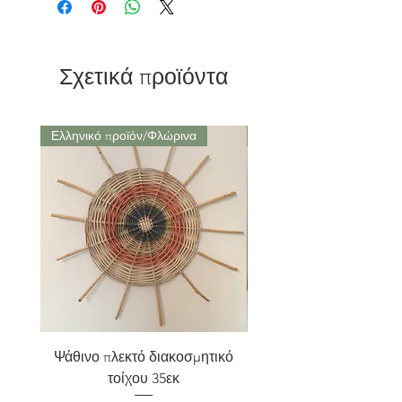
ώρες καύση.
Σχετικά προϊόντα
Ελληνικό προϊόν/Φλώρινα
Μαρούσι Αττική
Ψάθινο πλεκτό διακοσμητικό
Σετ 2 Kηροπήγια terra
τοίχου 35εκ