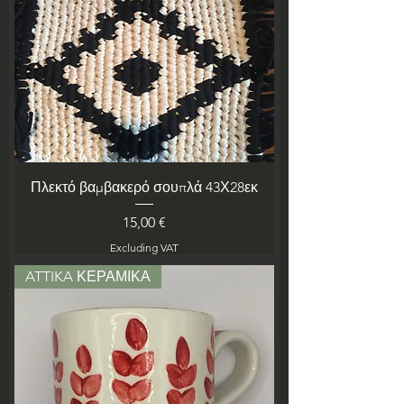
Πλεκτό βαμβακερό σουπλά 43Χ28εκ
Price
15,00 €
Excluding VAT
ATTIKA ΚΕΡΑΜΙΚΑ