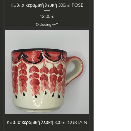
Koύπα κεραμική λευκή 300ml POSE
Price
12,00 €
Excluding VAT
Koύπα κεραμική λευκή 300ml CURTAIN