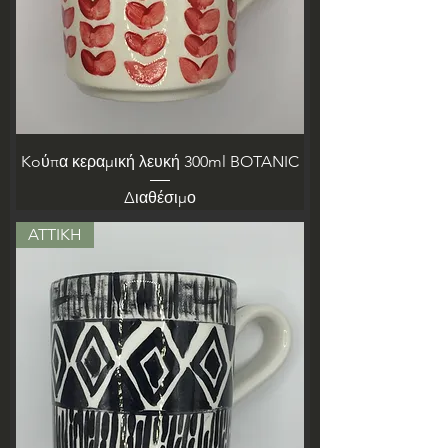
Koύπα κεραμική λευκή 300ml BOTANIC
Διαθέσιμο
ATTIKH