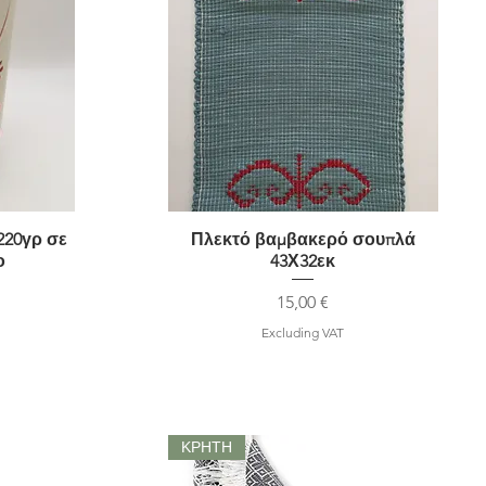
220γρ σε
Πλεκτό βαμβακερό σουπλά
Quick View
ο
43Χ32εκ
Price
15,00 €
Excluding VAT
ΚΡΗΤΗ