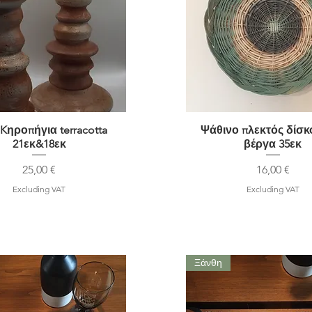
 Kηροπήγια terracotta
Quick View
Ψάθινο πλεκτός δίσκ
Quick View
21εκ&18εκ
βέργα 35εκ
Price
Price
25,00 €
16,00 €
Excluding VAT
Excluding VAT
Ξάνθη