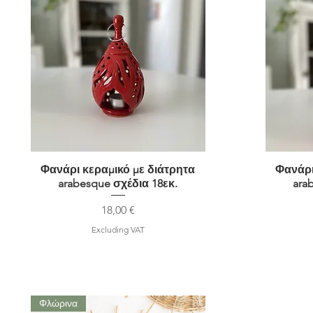
Φανάρι κεραμικό με διάτρητα
Quick View
Φανάρι
arabesque σχέδια 18εκ.
ara
Price
18,00 €
Excluding VAT
Φλώρινα