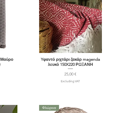
ρ Μαύρο
Yφαντό ριχτάρι ζακάρ magenda
Quick View
Ω
λευκό 150X220 ΡΩΞΑΝΗ
Price
25,00 €
Excluding VAT
Φλώρινα