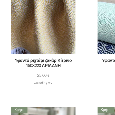
Yφαντό ριχτάρι ζακάρ Κίτρινο
Quick View
Yφαντό
150X220 ΑΡΙΑΔΝΗ
Price
25,00 €
Excluding VAT
Κρήτη
Κρήτη