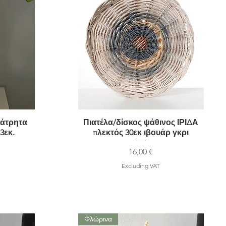
ιάτρητα
Πιατέλα/δίσκος ψάθινος ΙΡΙΔΑ
Quick View
3εκ.
πλεκτός 30εκ ιβουάρ γκρι
Price
16,00 €
Excluding VAT
Φλώρινα