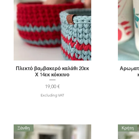
Πλεκτό βαμβακερό καλάθι 20εκ
Quick View
Αρωματι
Χ 14εκ κόκκινο
Price
19,00 €
Excluding VAT
Ξάνθη
Κρήτη