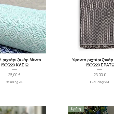
 ριχτάρι ζακάρ Μέντα
Quick View
Yφαντό ριχτάρι ζακά
Quick View
150X220 ΚΛΕΙΩ
150X220 ΕΡΑΤ
Price
Price
25,00 €
23,00 €
Excluding VAT
Excluding VAT
Κρήτη