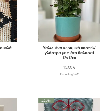
σουπλά
Υαλωμένο κεραμικό κασπώ/
Quick View
γλάστρα με πιάτο θαλασσί
13x12εκ
Price
15,00 €
Excluding VAT
Ξάνθη