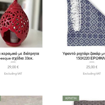
 κεραμικό με διάτρητα
Quick View
Yφαντό ριχτάρι ζακάρ μ
Quick View
besque σχέδια 33εκ.
150X220 ΕΡΩΦΙ
Price
Price
29,00 €
25,00 €
Excluding VAT
Excluding VAT
ΚΡΗΤΗ