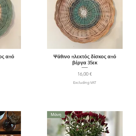
ος από
Ψάθινο πλεκτός δίσκος από
Quick View
βέργα 35εκ
Price
16,00 €
Excluding VAT
Μάνη