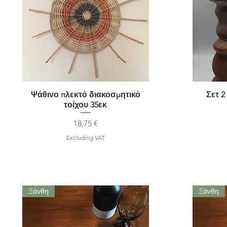
Ψάθινο πλεκτό διακοσμητικό
Quick View
Σετ 2
τοίχου 35εκ
Price
18,75 €
Excluding VAT
Ξάνθη
Ξάνθη