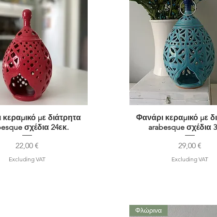
 κεραμικό με διάτρητα
Quick View
Φανάρι κεραμικό με δ
Quick View
besque σχέδια 24εκ.
arabesque σχέδια 3
Price
Price
22,00 €
29,00 €
Excluding VAT
Excluding VAT
Φλώρινα